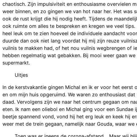
chaotisch. Zijn impulsiviteit en enthousiasme overvielen mi
weer binnen, en zo gingen we van hot naar her. Het was s
ook de rust krijgt die hij nodig heeft. Tijdens de maandeli
ook ruimte om alles te bespreken en kregen we veel tips. 
heel leuk om te zien hoeveel de individuele aandacht voor M
duurde dan ook niet lang voordat hij mij zijn reuze vuiln
vuilnis te makken had, of het nou vuilnis wegbrengen of 
hebben regelmatig wat gebakken. Bij mooi weer gaan we g
supermarkt.
Uitjes
In de kerstvakantie gingen Michal en ik er voor het eerst 
en om mijn huis opgeruimd. We waren zo enthousiast dat
daad. Vervolgens zijn we naar het centrum gegaan om naar
eten. Ik nam een oliebol en Michal ging voor een Sundae i
beetje spannend vond, vond hij het erg leuk en keek hij e
weer met de trein gegaan, namelijk naar Gouda, waar we e
Toen was er ineens de corona-afstand… Maar wij bli