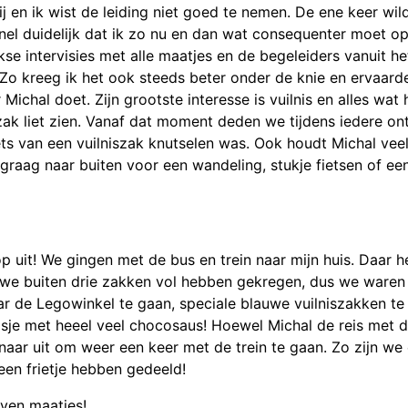
j en ik wist de leiding niet goed te nemen. De ene keer wild
nel duidelijk dat ik zo nu en dan wat consequenter moet op
jkse intervisies met alle maatjes en de begeleiders vanuit he
Zo kreeg ik het ook steeds beter onder de knie en ervaarde
ichal doet. Zijn grootste interesse is vuilnis en alles wat h
iszak liet zien. Vanaf dat moment deden we tijdens iedere o
iets van een vuilniszak knutselen was. Ook houdt Michal ve
raag naar buiten voor een wandeling, stukje fietsen of e
op uit! We gingen met de bus en trein naar mijn huis. Daar 
 we buiten drie zakken vol hebben gekregen, dus we waren
 de Legowinkel te gaan, speciale blauwe vuilniszakken te 
jsje met heeel veel chocosaus! Hoewel Michal de reis met d
rnaar uit om weer een keer met de trein te gaan. Zo zijn we
en frietje hebben gedeeld!
jven maatjes!