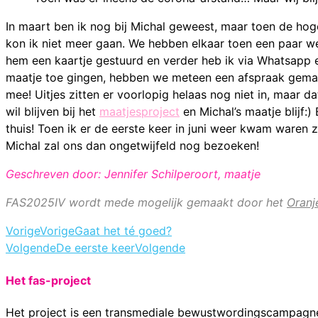
In maart ben ik nog bij Michal geweest, maar toen de hog
kon ik niet meer gaan. We hebben elkaar toen een paar wek
hem een kaartje gestuurd en verder heb ik via Whatsapp 
maatje toe gingen, hebben we meteen een afspraak gemaakt
mee! Uitjes zitten er voorlopig helaas nog niet in, maar d
wil blijven bij het
maatjesproject
en Michal’s maatje blijf:)
thuis! Toen ik er de eerste keer in juni weer kwam waren
Michal zal ons dan ongetwijfeld nog bezoeken!
Geschreven door: Jennifer Schilperoort, maatje
FAS2025IV wordt mede mogelijk gemaakt door het
Oranj
Vorige
Vorige
Gaat het té goed?
Volgende
De eerste keer
Volgende
Het fas-project
Het project is een transmediale bewustwordingscampagne.