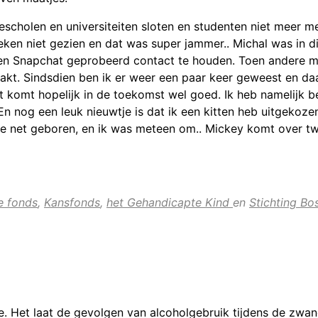
escholen en universiteiten sloten en studenten niet meer m
en niet gezien en dat was super jammer.. Michal was in die
en Snapchat geprobeerd contact te houden. Toen andere ma
. Sindsdien ben ik er weer een paar keer geweest en daar z
at komt hopelijk in de toekomst wel goed. Ik heb namelijk b
 En nog een leuk nieuwtje is dat ik een kitten heb uitgekozen
 ze net geboren, en ik was meteen om.. Mickey komt over tw
e fonds
,
Kansfonds
,
het Gehandicapte Kind
en
Stichting B
 Het laat de gevolgen van alcoholgebruik tijdens de zwan